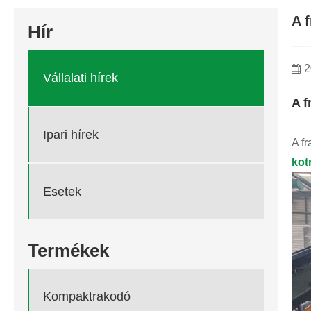
A 
Hír
2
Vállalati hírek
A f
Ipari hírek
A fr
kot
Esetek
Termékek
Kompaktrakodó