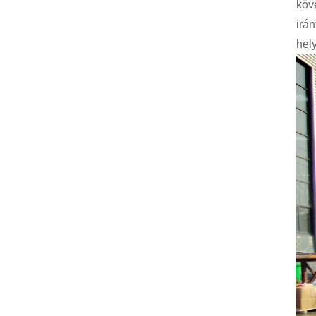
köv
irá
hel