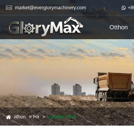

market@everglorymachinery.com

+8
Otthon
itthon
Hír
Vállalati hírek