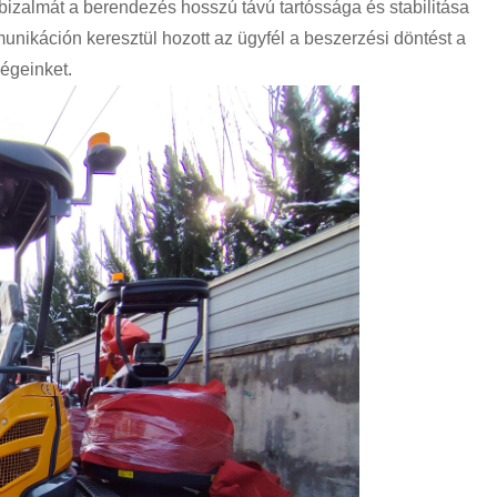
 bizalmát a berendezés hosszú távú tartóssága és stabilitása
nikáción keresztül hozott az ügyfél a beszerzési döntést a
égeinket.