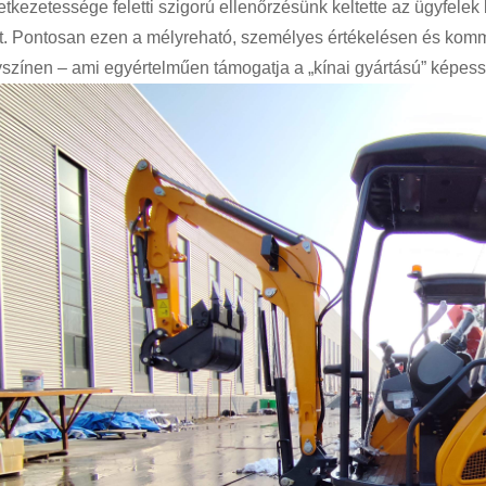
etkezetessége feletti szigorú ellenőrzésünk keltette az ügyfelek
nt. Pontosan ezen a mélyreható, személyes értékelésen és kommu
yszínen – ami egyértelműen támogatja a „kínai gyártású” képess