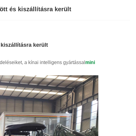
tt és kiszállításra került
iszállításra került
deléseiket, a kínai intelligens gyártással
mini