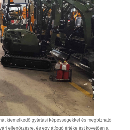
lmát kiemelkedő gyártási képességekkel és megbízható
yári ellenőrzésre, és egy átfogó értékelést követően a