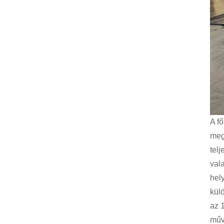
A f
meg
tel
vala
hel
kül
az 1
műv