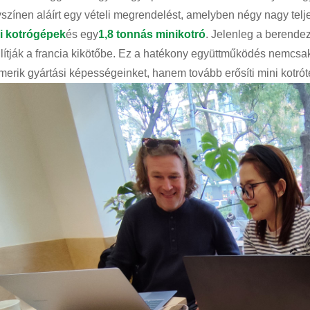
yszínen aláírt egy vételi megrendelést, amelyben négy nagy telj
i kotrógépek
és egy
1,8 tonnás minikotró
. Jelenleg a berende
llítják a francia kikötőbe. Ez a hatékony együttműködés nemcsak
smerik gyártási képességeinket, hanem tovább erősíti mini kotró