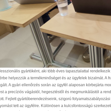
fesszionális gyártóként, aki több éves tapasztalattal rendelkez
térbe helyezzük a termékminőséget és az ügyfelek bizalmát. A fr
lgált. A gyári ellenőrzés során az ügyfél alaposan körbejárta m
ést a precíziós vágástól, hegesztéstől és megmunkálástól a ren
tott. Fejlett gyártóberendezéseink, szigorú folyamatszabályozási
yomást tett az ügyfélre. Különösen a kulcsfontosságú szerkeze