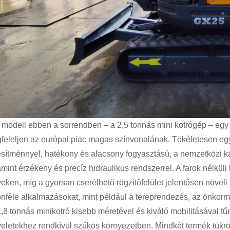
ő modell ebben a sorrendben – a 2,5 tonnás mini kotrógép – egy s
feleljen az európai piac magas színvonalának. Tökéletesen egy
jesítménnyel, hatékony és alacsony fogyasztású, a nemzetközi 
mint érzékeny és precíz hidraulikus rendszerrel. A farok nélküli
yeken, míg a gyorsan cserélhető rögzítőfelület jelentősen növel
önféle alkalmazásokat, mint például a tereprendezés, az önkormá
,8 tonnás minikotró kisebb méretével és kiváló mobilitásával tűni
eletekhez rendkívül szűkös környezetben. Mindkét termék tükr