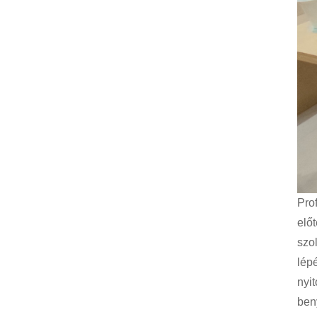
Pro
elő
szo
lép
nyi
ben