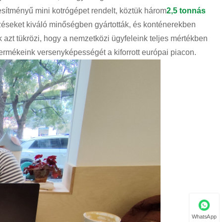
esítményű mini kotrógépet rendelt, köztük három
2,5 tonnás
zéseket kiváló minőségben gyártották, és konténerekben
 azt tükrözi, hogy a nemzetközi ügyfeleink teljes mértékben
termékeink versenyképességét a kiforrott európai piacon.
WhatsApp