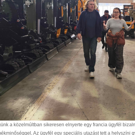
ünk a közelmúltban sikeresen elnyerte egy francia ügyfél biza
ékminőséggel. Az ügyfél egy speciális utazást tett a helyszíni g