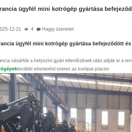
francia ügyfél mini kotrógép gyártása befejeződö
025-12-21
4
Hagyj üzenetet
rancia ügyfél mini kotrógép gyártása befejeződött és k
ancia vásárlók a helyszíni gyári ellenőrzések után adják le a ren
rógépek
további elismerést szerez az európai piacon