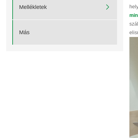

hel
Mellékletek
min
szá
Más
eli