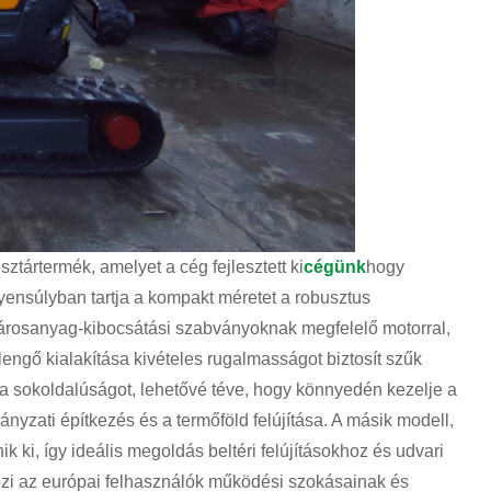
ztártermék, amelyet a cég fejlesztett ki
cégünk
hogy
ensúlyban tartja a kompakt méretet a robusztus
károsanyag-kibocsátási szabványoknak megfelelő motorral,
 lengő kialakítása kivételes rugalmasságot biztosít szűk
i a sokoldalúságot, lehetővé téve, hogy könnyedén kezelje a
nyzati építkezés és a termőföld felújítása. A másik modell,
k ki, így ideális megoldás beltéri felújításokhoz és udvari
özi az európai felhasználók működési szokásainak és