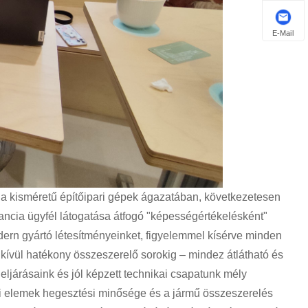
E-Mail
ik a kisméretű építőipari gépek ágazatában, következetesen
ancia ügyfél látogatása átfogó "képességértékelésként"
odern gyártó létesítményeinket, figyelemmel kísérve minden
dkívül hatékony összeszerelő sorokig – mindez átlátható és
 eljárásaink és jól képzett technikai csapatunk mély
ti elemek hegesztési minősége és a jármű összeszerelés