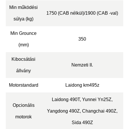
Min működési
1750 (CAB nélkül)/1900 (CAB -val)
súlya (kg)
Min Grounce
350
(mm)
Kibocsátási
Nemzeti II.
állvány
Motorstandard
Laidong km495z
Laidong 490T, Yunnei Yn25Z,
Opcionális
Yangdong 490Z, Changchai 490Z,
motorok
Sida 490Z