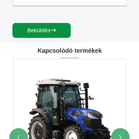
Beküldés

Kapcsolódó termékek
130 lóerős mezőgazdasági traktor dízel
Mutass többet >>

