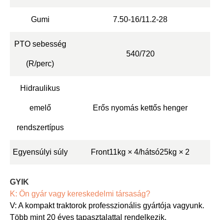
Gumi
7.50-16/11.2-28
PTO sebesség
540/720
(R/perc)
Hidraulikus
emelő
Erős nyomás kettős henger
rendszertípus
Egyensúlyi súly
Front11kg × 4/hátsó25kg × 2
GYIK
K: Ön gyár vagy kereskedelmi társaság?
V: A kompakt traktorok professzionális gyártója vagyunk.
Több mint 20 éves tapasztalattal rendelkezik.