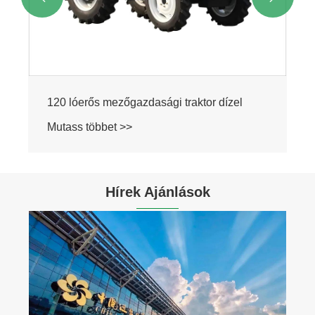
Hírek Ajánlások
DX370 37 tonnás lánctalpas kotrógépek
tétele Afrikába szállítva
Mutass többet >>