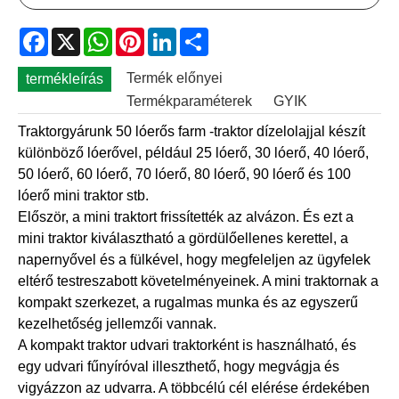
Facebook
X
WhatsApp
Pinterest
LinkedIn
Share
Termék előnyei
termékleírás
Termékparaméterek
GYIK
Traktorgyárunk 50 lóerős farm -traktor dízelolajjal készít
különböző lóerővel, például 25 lóerő, 30 lóerő, 40 lóerő,
50 lóerő, 60 lóerő, 70 lóerő, 80 lóerő, 90 lóerő és 100
lóerő mini traktor stb.
Először, a mini traktort frissítették az alvázon. És ezt a
mini traktor kiválasztható a gördülőellenes kerettel, a
napernyővel és a fülkével, hogy megfeleljen az ügyfelek
eltérő testreszabott követelményeinek. A mini traktornak a
kompakt szerkezet, a rugalmas munka és az egyszerű
kezelhetőség jellemzői vannak.
A kompakt traktor udvari traktorként is használható, és
egy udvari fűnyíróval illeszthető, hogy megvágja és
vigyázzon az udvarra. A többcélú cél elérése érdekében