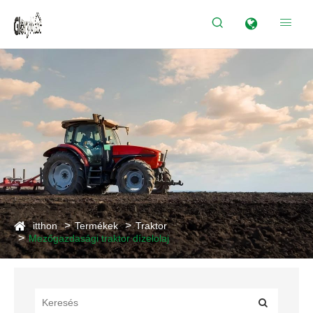


itthon
Termékek
Traktor
Mezőgazdasági traktor dízelolaj