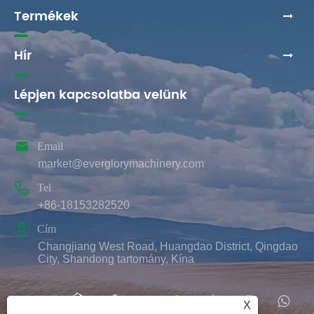
Termékek
Hír
Lépjen kapcsolatba velünk

Email
market@everglorymachinery.com

Tel
+86-18153282520

Cím
Changjiang West Road, Huangdao District, Qingdao
City, Shandong tartomány, Kína
X