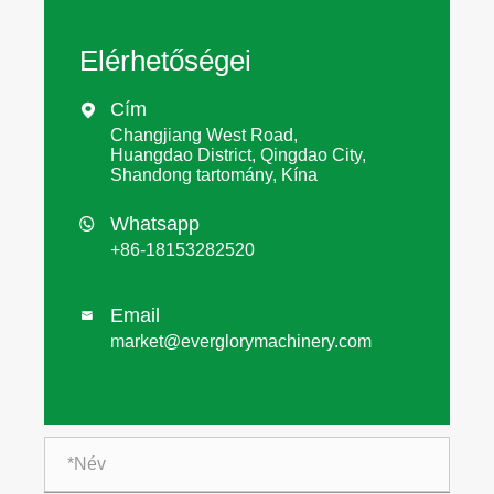
Elérhetőségei
Cím

Changjiang West Road,
Huangdao District, Qingdao City,
Shandong tartomány, Kína
Whatsapp

+86-18153282520
Email

market@everglorymachinery.com