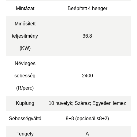
Mintázat
Beépített 4 henger
Minősített
teljesítmény
36.8
(KW)
Névleges
sebesség
2400
(R/perc)
Kuplung
10 hüvelyk; Száraz; Egyetlen lemez
Sebességváltó
8+8 (opcionális8+2)
Tengely
A