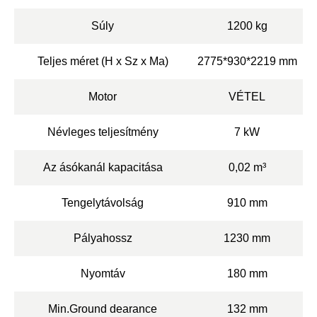
Súly
1200 kg
Teljes méret (H x Sz x Ma)
2775*930*2219 mm
Motor
VÉTEL
Névleges teljesítmény
7 kW
Az ásókanál kapacitása
0,02 m³
Tengelytávolság
910 mm
Pályahossz
1230 mm
Nyomtáv
180 mm
Min.Ground dearance
132 mm