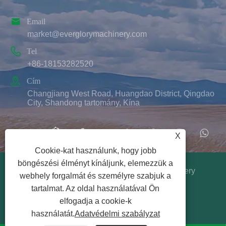

Email
market@everglorymachinery.com

Tel
+86-18153282520

Cím
Changjiang West Road, Huangdao District, Qingdao
City, Shandong tartomány, Kína
X
Cookie-kat használunk, hogy jobb
böngészési élményt kínáljunk, elemezzük a
Copyright © 2025 Qingdao Ever Glory Machinery
webhely forgalmát és személyre szabjuk a
Co., Ltd. Minden jog fenntartva.
tartalmat. Az oldal használatával Ön
Links
|
Sitemap
|
RSS
|
XML
|
Adatvédelmi
elfogadja a cookie-k
szabályzat
használatát.
Adatvédelmi szabályzat