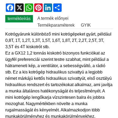
Facebook
X
WhatsApp
Pinterest
LinkedIn
Share
A termék előnyei
termékleírás
Termékparaméterek
GYIK
Kotrógyárunk különböző mini kotrógépeket gyárt, például
0,8T, 1T, 1,2T, 1,3T, 1,5T, 1,6T, 1,8T, 2T, 2,2T, 2,5T, 3T,
3,5T és 4T kiskotrót stb.
Ez a GX12 1,2 tonnás kiskotró bizonyos funkciókat az
ügyfél preferenciái szerint testre szabhat, mint például a
hátrameneti kép, a ventilátor, a sebességváltó, a rádió
stb. Ez a kis kotrógép hidraulikus szivattyú a legjobb
német márkájú kettős hidraulikus szivattyút, első osztályú
hidraulikus rendszert és tartozékokat alkalmaz, ami javítja
a munka általános hatékonyságát és teljesítményét. A
mini kotrógép lengőkarja vízszintesen balra és jobbra
mozoghat. Nagymértékben növelte a munka
rugalmasságát és kényelmét. Alkalmazkodjon több
munkakörülményhez és munkakörülményekhez.