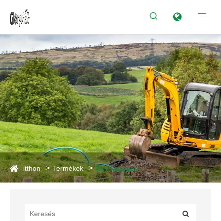


itthon
Termékek
Mini kotrógép