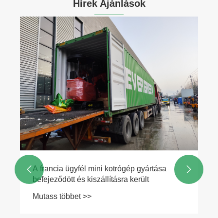
Hírek Ajánlások
A francia ügyfél mini kotrógép gyártása


befejeződött és kiszállításra került
Mutass többet >>