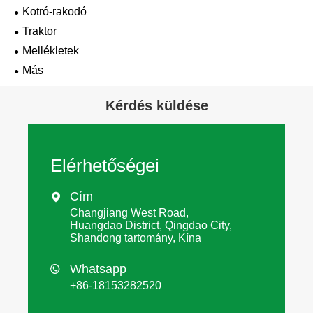
Kotró-rakodó
Traktor
Mellékletek
Más
Kérdés küldése
Elérhetőségei
Cím

Changjiang West Road,
Huangdao District, Qingdao City,
Shandong tartomány, Kína
Whatsapp

+86-18153282520